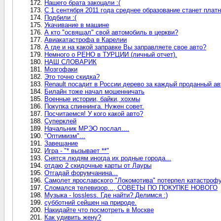
Нашего брата закоцали :(
С 1 сентября 2011 года среднее образование станет плат
Подбили :(
Укачивание в машине
А кто "освящал" свой автомобиль в церкви?
Авиакатастрофа в Карелии
А где и на какой заправке Вы заправляете свое авто?
Немного о РЕНО в ТУРЦИИ (личный отчет).
НАШ СЛОВАРИК
Мозгофаки
Это точно скидка?
Renault посадит в России дерево за каждый проданный а
Билайн тоже начал мошенничать
Военные истории, байки, хохмы
Покупка спиннинга. Нужен совет.
Посчитаемся! У кого какой авто?
Суперклей
Начальник МРЭО послал....
"Оптимизм"...
Завещание
Игра - "* вызывает **"
Снятся людям иногда их родные города...
отдаю 2 скидочные карты от Лауры
Отгадай форумчанина...
Самолет ярославского "Локомотива" потерпел катастроф
Сломался телевизор..., СОВЕТЫ ПО ПОКУПКЕ НОВОГО
Музыка - lossless. Где найти? Делимся :)
субботний сейшен на природе.
Накидайте что посмотреть в Москве
Как удивить жену?