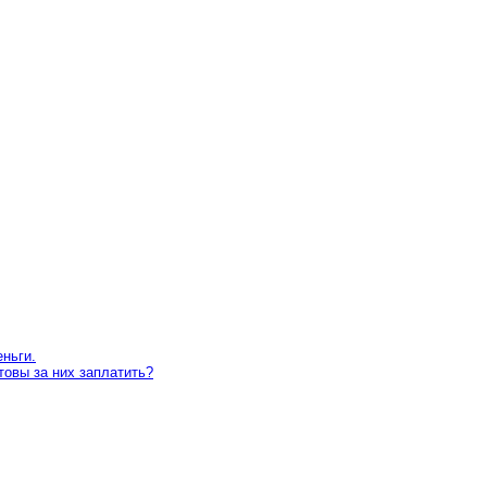
еньги.
товы за них заплатить?