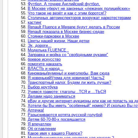
Футбол. А точнее Английский футбол.
В Москве уберут не законных «лежачих полицейских»
Что такое не везёт и как с этим боротся!?
Столичных автоинспекторов вооружат наркотестерами
кастинг
Renault Fluence и Megane будут делать в России
Renault показала в Москве бизнес-седан
Стоянки-парковки в Москве
Цветы нашей жизни. Наши детки
Эх, дороги...
Моделька FLUENCE .
Заправка и мойка со "свободными руками"
боевое искусство
помогите наказать
ВЛАСТЬ и народ...
Киноманы(вумены) и книголюбы, Вам сюда
Я новенький!(тема для новичков) Часть2
Транспортный налог. Будем ли жить лучше?
Выбор ноутбука
Учимся грамоте: глаголы ..ТСЯ и ...ТЬСЯ
Делами надо заниматься
eBay и другие интернет-аукционы,или как не попасть на д
Хотели бы Вы иметь "особенный" номер? И сколько Вы го
Аптечка!
Разыскиваются котята русской голубой
Детям 60-70-80-х посвящается
Я впечатлен
Об оглавлении
Какое имя у вашего Fluence?
Многофункциональная центральная консоль?