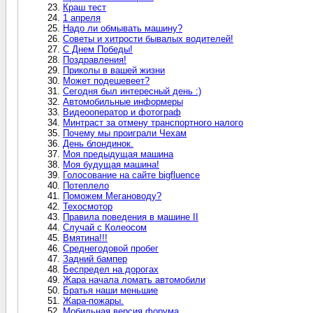
Краш тест
1 апреля
Надо ли обмывать машину?
Советы и хитрости бывалых водителей!
С Днем Победы!
Поздравления!
Приколы в вашей жизни
Может подешевеет?
Сегодня был интересный день :)
Автомобильные информеры
Видеооператор и фотограф
Минтраст за отмену транспортного налого
Почему мы проиграли Чехам
День блондинок.
Моя предыдущая машина
Моя будущая машина!
Голосование на сайте bigfluence
Потеплело
Поможем Мегановоду?
Техосмотор
Правила поведения в машине II
Случай с Колеосом
Вмятина!!!
Среднегодовой пробег
Задний бампер
Беспредел на дорогах
Жара начала ломать автомобили
Братья наши меньшие
Жара-пожары.
Мобильная версия форума