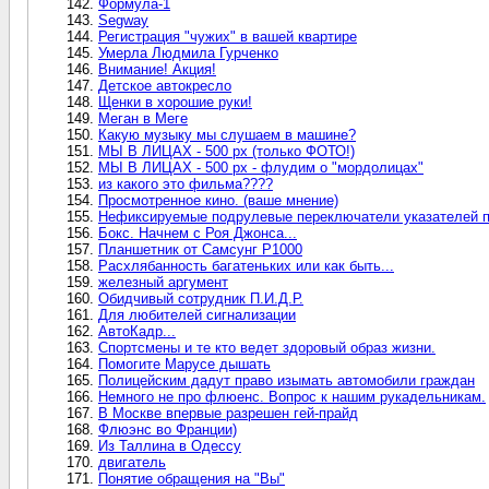
Формула-1
Segway
Регистрация "чужих" в вашей квартире
Умерла Людмила Гурченко
Внимание! Акция!
Детское автокресло
Щенки в хорошие руки!
Меган в Меге
Какую музыку мы слушаем в машине?
МЫ В ЛИЦАХ - 500 px (только ФОТО!)
МЫ В ЛИЦАХ - 500 px - флудим о "мордолицах"
из какого это фильма????
Просмотренное кино. (ваше мнение)
Нефиксируемые подрулевые переключатели указателей п
Бокс. Начнем с Роя Джонса...
Планшетник от Самсунг P1000
Расхлябанность багатеньких или как быть...
железный аргумент
Обидчивый сотрудник П.И.Д.Р.
Для любителей сигнализации
АвтоКадр...
Спортсмены и те кто ведет здоровый образ жизни.
Помогите Марусе дышать
Полицейским дадут право изымать автомобили граждан
Немного не про флюенс. Вопрос к нашим рукадельникам.
В Москве впервые разрешен гей-прайд
Флюэнс во Франции)
Из Таллина в Одессу
двигатель
Понятие обращения на "Вы"