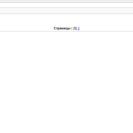
Страницы :
[
1
]
2