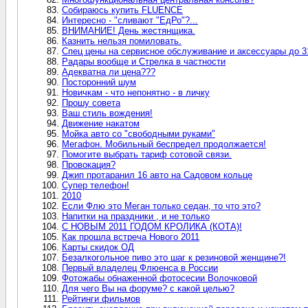
Собираюсь купить FLUENCE
Интересно - "сливают "ЕдРо"?...
ВНИМАНИЕ! День жестянщика.
Казнить нельзя помиловать.
Спец цены на сервисное обслуживание и аксессуары до 3
Радары вообще и Стрелка в частности
Адекватна ли цена???
Посторонний шум
Новичкам - что непонятно - в личку
Прошу совета
Ваш стиль вождения!
Движение накатом
Мойка авто со "свободными руками"
Мегафон. Мобильный беспредел продолжается!
Помогите выбрать тариф сотовой связи.
Провокация?
Джип протаранил 16 авто на Садовом кольце
Супер телефон!
2010
Если Флю это Меган только седан, то что это?
Напитки на праздники , и не только
C НОВЫМ 2011 ГОДОМ КРОЛИКА (КОТА)!
Как прошла встреча Нового 2011
Карты скидок ОД
Безалкогольное пиво это шаг к резиновой женщине?!
Первый владелец Флюенса в России
Фотожабы обнаженной фотосесии Волочковой
Для чего Вы на форуме? с какой целью?
Рейтинги фильмов