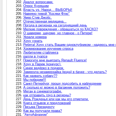
Диалог вопросами.
Опрос Курящим
Власть vs. Народ... ВЫБОРЫ!
Навеяно темой "Косяки Флю"
Умер Стив Джобс.
Отечественная медицина...
Погода в регионах на сегодняшний день
Мелкие повреждения - обращаться по КАСКО?
О шаверме, шаурме, но главное - о Питере!
Украли номера
Хочу узнать
Ребята! Хочу стать Вашим одноклубником - надеюсь мн
Хромирование изучение спроса
Любителям стайлинга
ралли в туапсе
Помогите мне выиграть Renault Fluence!
Хочу в Париж (конкурс).
Синее ведёрко в подарок.
Замерзла незамерзайка (вода) в бачке - что делать?
Как назвать собаку??
Мы победим!!!
Санкт-Петербург, прошу подсобить в наблюдении
А сколько кг можно в багажник положить?
Меган в синематографе.
как отправить груз в регионы?
День Рожденья или как мы его отметили.
Книга отзывов и предложений
Письма Президенту
Как вы получали права?
"АвтоАфоризм"