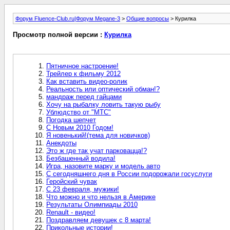
Форум Fluence-Club.ru|Форум Megane-3
>
Общие вопросы
> Курилка
Просмотр полной версии :
Курилка
Пятничное настроение!
Трейлер к фильму 2012
Как вставить видео-ролик
Реальность или оптический обман!?
мандраж перед гайцами
Хочу на рыбалку ловить такую рыбу
Ублюдство от "МТС"
Погодка шепчет
С Новым 2010 Годом!
Я новенький!(тема для новичков)
Анекдоты
Это ж где так учат парковацца!?
Безбашенный водила!
Игра, назовите марку и модель авто
С сегодняшнего дня в России подорожали госуслуги
Геройский чувак
С 23 февраля, мужики!
Что можно и что нельзя в Америке
Результаты Олимпиады 2010
Renault - видео!
Поздравляем девушек с 8 марта!
Прикольные истории!