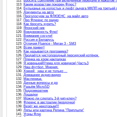
Бросить сцепление при включенной передаче и нажатом т
Каким возрастам покорен Флюс?
Бульканье на холостых и люфт рычага МКПП на третьей 
Документы на авто
Проголосуем за ФЛЮЕНС, на майл авто
Про Флюенс по радио
Как бросить курить?
Японский ник
Внедорожность Флю!
Внимание сосули!
Россия и Беларусь
Отличия Fluence - Меган 3 - SM3
Всем привет!
Как называется программа?
Продаётся чистопородный персидский котёнок.
Пленка на хром накладках
Я новенький!(тема для новичков) Часть3
Наш футбол. Мнения.
Хоккей , наш и не только ...
Домашнее аудио-видео
Масленица.
Дачные вопросы и др
Разьём MicroSD
Поддомкратник
Лошадки
Можно ли сделать 3-й чип-ключ?
Флюенс в австралии (мордочка)
Везёт же некоторым!!!
Ляпы или картина Репина "Приплыли"
Угоны Флю