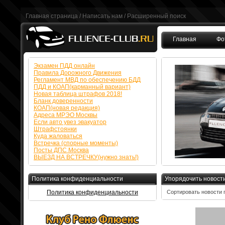
Главная страница
/
Написать нам
/
Расширенный поиск
Главная
Фо
FAQ
Экзамен ПДД онлайн
Правила Дорожного Движения
Регламент МВД по обеспечению БДД
ПДД и КОАП(карманный вариант)
Новая таблица штрафов 2018!
Бланк доверенности
КОАП(новая редакция)
Адреса МРЭО Москвы
Если авто увез эвакуатор
Штрафстоянки
Куда жаловаться
Встречка (спорные моменты)
Посты ДПС Москва
ВЫЕЗД НА ВСТРЕЧКУ(нужно знать!)
Политика конфиденциальности
Упорядочить новост
Политика конфиденциальности
Сортировать новости 