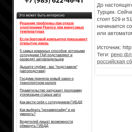
До настоящег
Турции. Сейч
Это может быть интересно
стоят 529 и 5
Решение проблемы при отказе
начинается со
электроники Fluence при минусовых
температурах
или автоматом
Если бортовой компьютер показывает
открытую дверь
Источник: http
5 самых коварных способов, которыми
Теги:
рено фл
сотрудники ГАИ подставляют и
разводят автовладельцев
российская с
Дышите глубже - вас "подставили"
(автоподстава)
Госдума приняла новый закон о
транспортном налоге
Правительство запускает программу
утилизации старых авто
Как вести себя с сотрудником ГИБДД
Как выбрать "незамерзайку" и не
умереть?
Водителей лишат возможности
обмануть ГИБДД