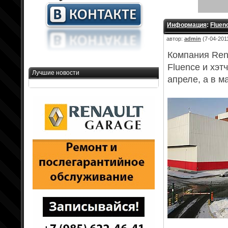
Информация
:
Fluen
автор:
admin
(7-04-2011
Компания Ren
Fluence и хэ
Лучшие новости
апреле, а в 