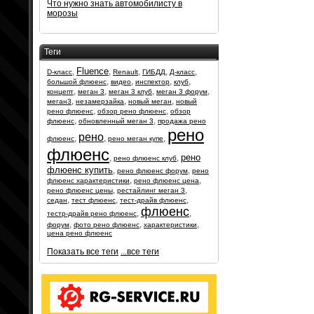
Что нужно знать автомобилисту в
морозы
Теги
Fluence
,
,
,
,
,
D-класс
Renault
ГИБДД
Д-класс
,
,
,
,
большой флюенс
видео
инспектор
клуб
,
,
,
,
концепт
меган 3
меган 3 клуб
меган 3 форум
,
,
,
меган3
незамерзайка
новый меган
новый
,
,
рено флюенс
обзор рено флюенс
обзор
,
,
флюенс
обновленный меган 3
продажа рено
рено
рено
,
,
,
флюенс
рено меган купе
флюенс
рено
,
,
рено флюенс клуб
флюенс купить
,
,
рено флюенс форум
рено
,
,
флюенс характеристики
рено флюенс цена
,
,
рено флюенс цены
рестайлинг меган 3
,
,
,
седан
тест флюенс
тест-драйв флюенс
флюенс
,
,
тестр-драйв рено флюенс
,
,
,
форум
фото рено флюенс
характеристики
цена рено флюенс
Показать все теги
...все теги