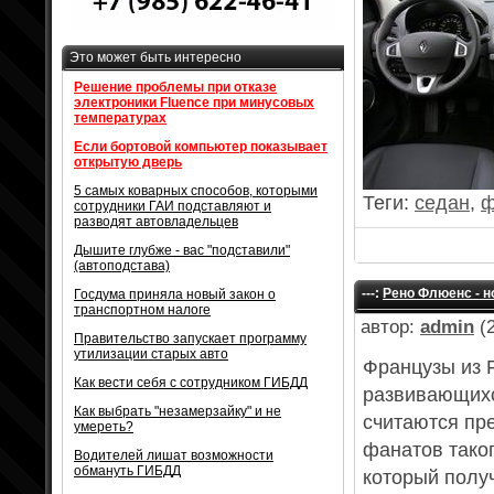
Это может быть интересно
Решение проблемы при отказе
электроники Fluence при минусовых
температурах
Если бортовой компьютер показывает
открытую дверь
5 самых коварных способов, которыми
Теги:
седан
,
ф
сотрудники ГАИ подставляют и
разводят автовладельцев
Дышите глубже - вас "подставили"
(автоподстава)
---:
Рено Флюенс - н
Госдума приняла новый закон о
транспортном налоге
автор:
admin
(2
Правительство запускает программу
утилизации старых авто
Французы из R
Как вести себя с сотрудником ГИБДД
развивающихс
Как выбрать "незамерзайку" и не
считаются пр
умереть?
фанатов таког
Водителей лишат возможности
обмануть ГИБДД
который полу