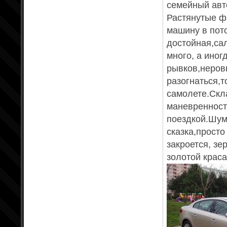
семейный авт
Растянутые ф
машину в пот
достойная,сал
много, а иног
рывков,неров
разогнаться,т
самолете.Ск
маневренност
поездкой.Шум
сказка,просто
закроется, зе
золотой красав