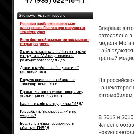
Это может быть интересно
Решение проблемы при отказе
Впервые авто
электроники Fluence при минусовых
температурах
автосалоне в
Если бортовой компьютер показывает
модели Меган
открытую дверь
наблюдаются 
5 самых коварных способов, которыми
сотрудники ГАИ подставляют и
третьей моди
разводят автовладельцев
Дышите глубже - вас "подставили"
(автоподстава)
На российско
Госдума приняла новый закон о
транспортном налоге
на некоторое
Правительство запускает программу
автомобилем.
утилизации старых авто
Как вести себя с сотрудником ГИБДД
Как выбрать "незамерзайку" и не
умереть?
В 2012 и 2015
Водителей лишат возможности
Флюенс обзав
обмануть ГИБДД
новую светод