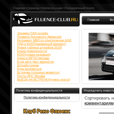
Главная страница
/
Написать нам
/
Расширенный поиск
Главная
Фо
FAQ
Экзамен ПДД онлайн
Правила Дорожного Движения
Регламент МВД по обеспечению БДД
ПДД и КОАП(карманный вариант)
Новая таблица штрафов 2018!
Бланк доверенности
КОАП(новая редакция)
Адреса МРЭО Москвы
Если авто увез эвакуатор
Штрафстоянки
Куда жаловаться
Встречка (спорные моменты)
Посты ДПС Москва
ВЫЕЗД НА ВСТРЕЧКУ(нужно знать!)
Политика конфиденциальности
Упорядочить новост
Политика конфиденциальности
Сортировать н
комментариям