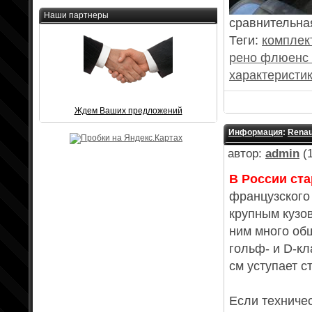
Наши партнеры
сравнительная 
Теги:
комплек
рено флюенс
характеристи
Ждем Ваших предложений
Информация
:
Renau
автор:
admin
(1
В России ста
французского
крупным кузо
ним много об
гольф- и D-кл
см уступает 
Если техничес