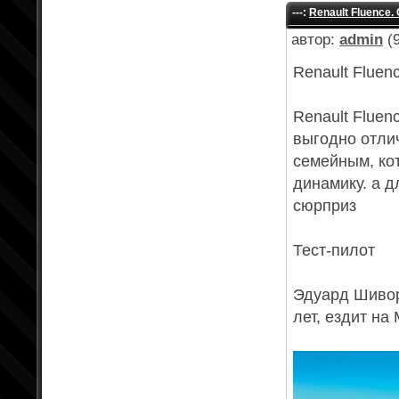
---:
Renault Fluence
автор:
admin
(9
Renault Fluen
Renault Fluen
выгодно отли
семейным, ко
динамику. а д
сюрприз
Тест-пилот
Эдуард Шивор
лет, ездит на