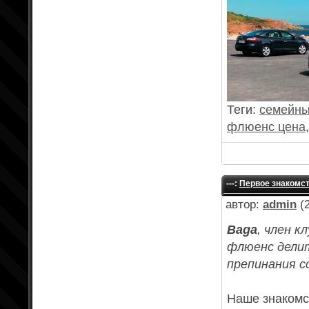
Теги:
семейны
флюенс цена
---:
Первое знакомс
автор:
admin
(2
Baga
, член 
флюенс делит
препинания с
Наше знакомс