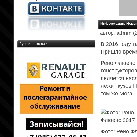
Информация
:
Новый
автор:
admin
(2
В 2016 году т
Лучшие новости
Пришло время
Рено Флюенс 
конструкторо
является нас
лежит кузов 
том же Меган 
Фото: Рено Ф