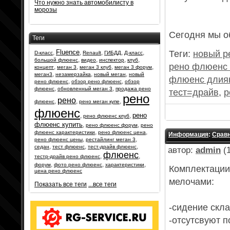
Что нужно знать автомобилисту в
морозы
Сегодня мы о
Теги
Fluence
,
,
,
,
,
Теги:
новый р
D-класс
Renault
ГИБДД
Д-класс
,
,
,
,
большой флюенс
видео
инспектор
клуб
рено флюенс
,
,
,
,
концепт
меган 3
меган 3 клуб
меган 3 форум
,
,
,
меган3
незамерзайка
новый меган
новый
флюенс длия
,
,
рено флюенс
обзор рено флюенс
обзор
,
,
флюенс
обновленный меган 3
продажа рено
тест=драйв
,
р
рено
рено
,
,
,
флюенс
рено меган купе
флюенс
рено
,
,
рено флюенс клуб
флюенс купить
,
,
рено флюенс форум
рено
,
,
флюенс характеристики
рено флюенс цена
Информация
:
Сравн
,
,
рено флюенс цены
рестайлинг меган 3
,
,
,
седан
тест флюенс
тест-драйв флюенс
автор:
admin
(1
флюенс
,
,
тестр-драйв рено флюенс
,
,
,
форум
фото рено флюенс
характеристики
Комплектации
цена рено флюенс
мелочами:
Показать все теги
...все теги
-сидение скла
-отсутсвуют 