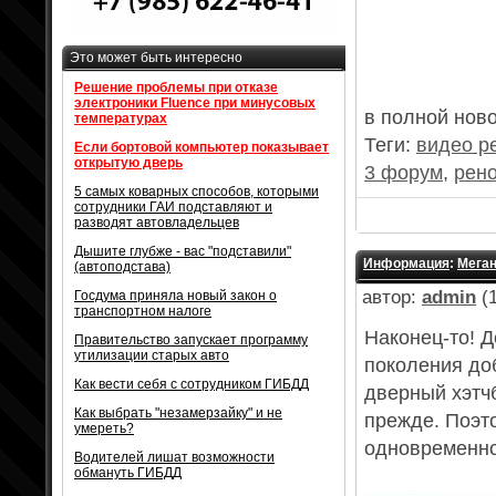
Это может быть интересно
Решение проблемы при отказе
электроники Fluence при минусовых
в полной нов
температурах
Теги:
видео р
Если бортовой компьютер показывает
открытую дверь
3 форум
,
рено
5 самых коварных способов, которыми
сотрудники ГАИ подставляют и
разводят автовладельцев
Дышите глубже - вас "подставили"
Информация
:
Меган
(автоподстава)
автор:
admin
(1
Госдума приняла новый закон о
транспортном налоге
Наконец-то! 
Правительство запускает программу
утилизации старых авто
поколения доб
Как вести себя с сотрудником ГИБДД
дверный хэтч
Как выбрать "незамерзайку" и не
прежде. Поэт
умереть?
одновременно
Водителей лишат возможности
обмануть ГИБДД