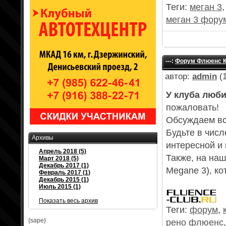
Теги:
меган 3
меган 3 фору
---:
Форум Флюенс Кл
автор:
admin
(1
У клуба люб
пожаловать!
Обсуждаем все
Будьте в числ
Архивы
интересной и
Апрель 2018 (5)
Также, на на
Март 2018 (5)
Декабрь 2017 (1)
Megane 3), к
Февраль 2017 (1)
Декабрь 2015 (1)
Июль 2015 (1)
Показать весь архив
Теги:
форум
,
{sape}
рено флюенс