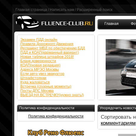
Главная страница
/
Написать нам
/
Расширенный поиск
Главная
Фо
FAQ
Экзамен ПДД онлайн
Правила Дорожного Движения
Регламент МВД по обеспечению БДД
ПДД и КОАП(карманный вариант)
Новая таблица штрафов 2018!
Бланк доверенности
КОАП(новая редакция)
Адреса МРЭО Москвы
Если авто увез эвакуатор
Штрафстоянки
Куда жаловаться
Встречка (спорные моменты)
Посты ДПС Москва
ВЫЕЗД НА ВСТРЕЧКУ(нужно знать!)
Политика конфиденциальности
Упорядочить новост
Политика конфиденциальности
Сортировать н
комментариям