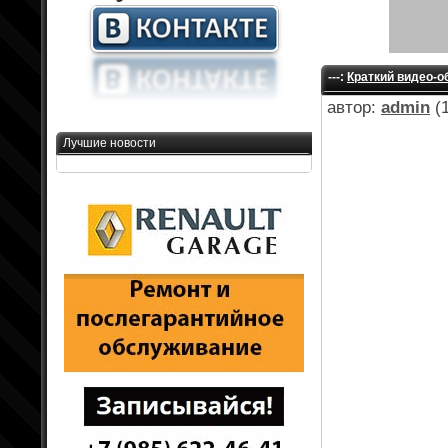
---:
Краткий видео-о
автор:
admin
(1
Лучшие новости