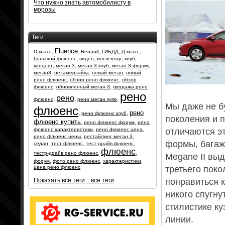
Что нужно знать автомобилисту в
морозы
Теги
Fluence
,
,
,
,
,
D-класс
Renault
ГИБДД
Д-класс
,
,
,
,
большой флюенс
видео
инспектор
клуб
,
,
,
,
концепт
меган 3
меган 3 клуб
меган 3 форум
,
,
,
меган3
незамерзайка
новый меган
новый
,
,
рено флюенс
обзор рено флюенс
обзор
,
,
флюенс
обновленный меган 3
продажа рено
рено
рено
,
,
,
флюенс
рено меган купе
Мы даже не б
флюенс
рено
,
,
рено флюенс клуб
поколения и 
флюенс купить
,
,
рено флюенс форум
рено
,
,
флюенс характеристики
рено флюенс цена
отличаются э
,
,
рено флюенс цены
рестайлинг меган 3
формы, багажн
,
,
,
седан
тест флюенс
тест-драйв флюенс
флюенс
,
,
тестр-драйв рено флюенс
Megane II вы
,
,
,
форум
фото рено флюенс
характеристики
цена рено флюенс
третьего поко
Показать все теги
...все теги
понравиться к
никого спугну
стилистике к
линии.