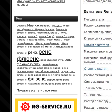
Что нужно знать автомобилисту в
морозы
Теги
Fluence
,
,
,
,
,
D-класс
Renault
ГИБДД
Д-класс
,
автофрамос собирает флюенс
большой
,
,
,
,
,
флюенс
видео
инспектор
класс С
клуб
,
,
,
,
концепт
меган 3
меган 3 клуб
меган 3 форум
,
,
,
меган3
незамерзайка
новый меган
новый
,
,
рено флюенс
обзор рено флюенс
обзор
,
,
флюенс
обновленный меган 3
продажа рено
рено
рено
,
,
флюенс
флюенс
рено
,
,
рено флюенс клуб
флюенс купить
,
рено флюенс
,
,
характеристики
рено флюенс цена
рено
,
,
,
флюенс цены
рестайлинг меган 3
седан
тест
,
,
флюенс
тест-драйв флюенс
тестр-драйв рено
флюенс
,
,
,
флюенс
форум
фото рено
,
,
флюенс
характеристики
цена рено флюенс
Показать все теги
...все теги