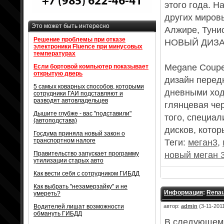
этого года. Н
других мировы
Это может быть интересно
Алжире, Туни
Решение проблемы при отказе
НОВЫЙ ДИЗ
электроники Fluence при минусовых
температурах
Megane Сoupe
Если бортовой компьютер показывает
открытую дверь
дизайн перед
5 самых коварных способов, которыми
дневными ход
сотрудники ГАИ подставляют и
разводят автовладельцев
глянцевая че
Дышите глубже - вас "подставили"
того, специа
(автоподстава)
дисков, кото
Госдума приняла новый закон о
транспортном налоге
Теги:
меган3
,
Правительство запускает программу
новый меган 
утилизации старых авто
Как вести себя с сотрудником ГИБДД
Как выбрать "незамерзайку" и не
Информация
:
Renau
умереть?
Водителей лишат возможности
автор:
admin
(3-11-2011
обмануть ГИБДД
В следующем 