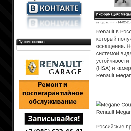
Информация
:
Megan
автор:
admin
(14-02-201
Renault в Рос
который полу
Лучшие новости
оснащение. Н
системой вид
устойчивости
(HSA) и камер
Renault Mega
Renault Mega
Российские п