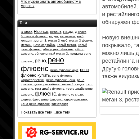
Что нужно знать автомобилисту в
автомобилей.
морозы
и рестайлинг
обнаружен фо
Теги
Fluence
,
,
,
,
,
D-класс
Renault
ГИБДД
Д-класс
,
,
,
,
большой флюенс
видео
инспектор
клуб
Новую внешно
,
,
,
,
концепт
меган 3
меган 3 клуб
меган 3 форум
покрывало, та
,
,
,
меган3
незамерзайка
новый меган
новый
,
,
рено флюенс
обзор рено флюенс
обзор
можно лишь д
,
,
флюенс
обновленный меган 3
продажа рено
рено
рестайлинга 
рено
,
,
флюенс
флюенс
другую голов
рено
,
,
рено флюенс клуб
флюенс купить
,
также видоиз
рено флюенс
,
,
характеристики
рено флюенс цена
рено
,
,
,
флюенс цены
рестайлинг меган 3
седан
тест
,
,
флюенс
тест-драйв флюенс
тестр-драйв рено
флюенс
,
,
,
флюенс
флюенс vs cruze
меган 3
,
рест
,
,
,
форум
фото рено флюенс
характеристики
,
цена рено флюенс
электрокар
Показать все теги
...все теги