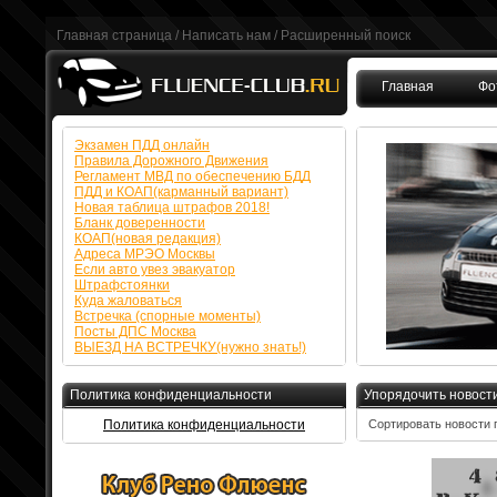
Главная страница
/
Написать нам
/
Расширенный поиск
Главная
Фо
FAQ
Экзамен ПДД онлайн
Правила Дорожного Движения
Регламент МВД по обеспечению БДД
ПДД и КОАП(карманный вариант)
Новая таблица штрафов 2018!
Бланк доверенности
КОАП(новая редакция)
Адреса МРЭО Москвы
Если авто увез эвакуатор
Штрафстоянки
Куда жаловаться
Встречка (спорные моменты)
Посты ДПС Москва
ВЫЕЗД НА ВСТРЕЧКУ(нужно знать!)
Политика конфиденциальности
Упорядочить новост
Политика конфиденциальности
Сортировать новости 