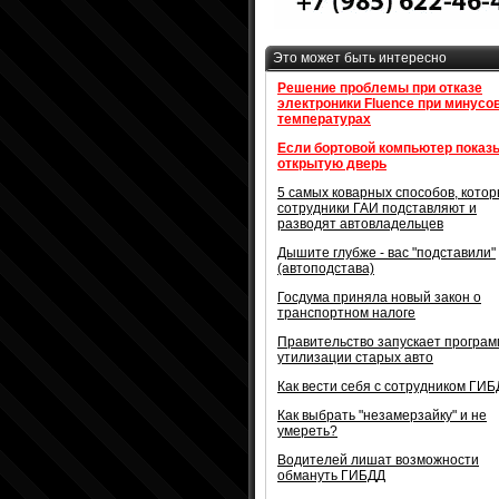
Это может быть интересно
Решение проблемы при отказе
электроники Fluence при минусо
температурах
Если бортовой компьютер показ
открытую дверь
5 самых коварных способов, кото
сотрудники ГАИ подставляют и
разводят автовладельцев
Дышите глубже - вас "подставили"
(автоподстава)
Госдума приняла новый закон о
транспортном налоге
Правительство запускает програм
утилизации старых авто
Как вести себя с сотрудником ГИ
Как выбрать "незамерзайку" и не
умереть?
Водителей лишат возможности
обмануть ГИБДД