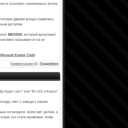
монта способен «пробежать» более
Японские движки всегда славились
нным деталям.
регат
MR20DE
, который выпускают
озитивно сказывается на их
(Renault Kaptur Club)
Комментарии (0)
Подробнее
ездку, свет с завода у наших
ьно не входило: всем свет делаю, а
только это стало возможно. Кому