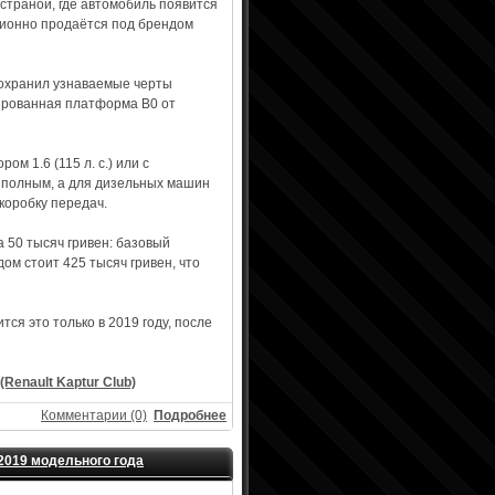
страной, где автомобиль появится
ционно продаётся под брендом
сохранил узнаваемые черты
ированная платформа B0 от
м 1.6 (115 л. с.) или с
ли полным, а для дизельных машин
коробку передач.
 50 тысяч гривен: базовый
ом стоит 425 тысяч гривен, что
тся это только в 2019 году, после
(Renault Kaptur Club)
Комментарии (0)
Подробнее
2019 модельного года