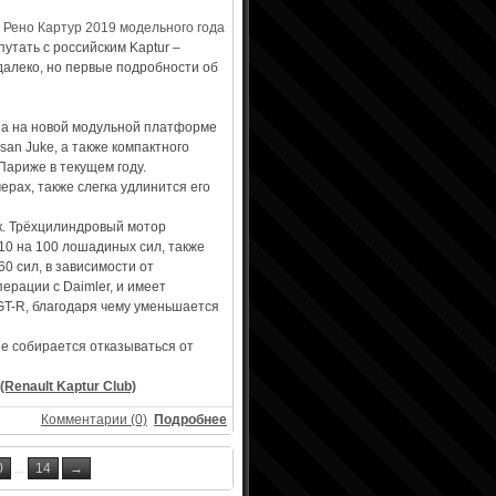
утать с российским Kaptur –
далеко, но первые подробности об
ена на новой модульной платформе
san Juke, а также компактного
Париже в текущем году.
ерах, также слегка удлинится его
к. Трёхцилиндровый мотор
10 на 100 лошадиных сил, также
0 сил, в зависимости от
ерации с Daimler, и имеет
 GT-R, благодаря чему уменьшается
е собирается отказываться от
(Renault Kaptur Club)
Комментарии (0)
Подробнее
0
...
14
→