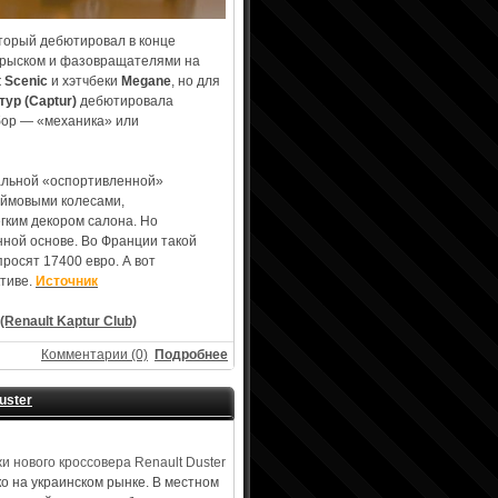
оторый дебютировал в конце
прыском и фазовращателями на
t Scenic
и хэтчбеки
Megane
, но для
тур (Captur)
дебютировала
бор — «механика» или
иальной «оспортивленной»
юймовыми колесами,
гким декором салона. Но
нной основе. Во Франции такой
просят 17400 евро. А вот
ктиве.
Источник
(Renault Kaptur Club)
Комментарии (0)
Подробнее
uster
ко на украинском рынке. В местном