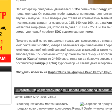
агрегат.
Это четырехцилиндровый двигатель
1.3 TCe
семейства
Energy
, к
прошлого года. Он оснащен турбонаддувом, непосредственным в
впуске и выпуске. Такие моторы уже ставят на компактвэны
Renaul
них положены варианты мощностью 115, 140 или 160 л.с., а на
Кап
четвертая модификация, которая выдает 150 сил и 250 Нм. На вы
семиступенчатый «робот»
EDC
с двумя сцеплениями.
Пока что новый мотор предложен только для кроссоверов в спец
комплектации
S-Edition
, которая отличается оригинальными 17-д
комбинированной обивкой сидений кожзамом и замшей, а также ле
впоследствии 150-сильный мотор должен войти в гамму на постоя
Каптур (Kaptur)
стоит от 24600 евро, тогда как за базовую версию 
российскому
Каптур (Kaptur)
турбомотор не светит даже в перспе
Обсудить новость на
KapturClubs.ru - форуме Рено Каптур Клуб 
Информация
:
Стартовали продажи нового кроссовера Renault D
автор:
admin
(2-04-2018, 23:31)
В последних числах марта начались
продажи нового поколения кроссовера Renault Duster — пока толь