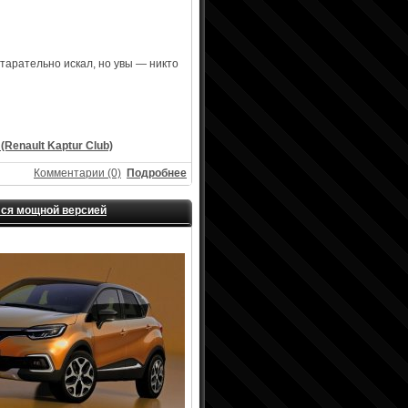
старательно искал, но увы — никто
(Renault Kaptur Club)
Комментарии (0)
Подробнее
елся мощной версией