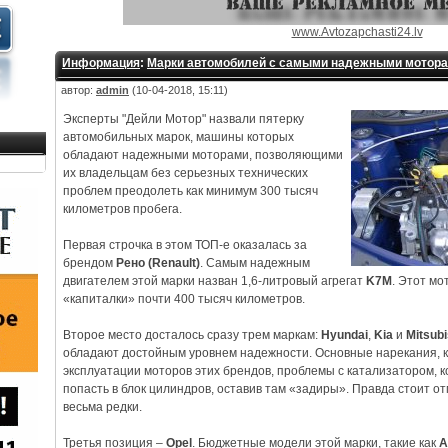
www.Avtozapchasti24.lv
Информация
:
Марки автомобилей с самыми надежными мотор
автор:
admin
(10-04-2018, 15:11)
Эксперты "Дейли Мотор" назвали пятерку
автомобильных марок, машины которых
обладают надежными моторами, позволяющими
их владельцам без серьезных технических
проблем преодолеть как минимум 300 тысяч
километров пробега.
Первая строчка в этом ТОП-е оказалась за
брендом
Рено (Renault)
. Самым надежным
двигателем этой марки назван 1,6-литровый агрегат
K7M
. Этот мо
«капиталки» почти 400 тысяч километров.
Второе место досталось сразу трем маркам:
Hyundai
,
Kia
и
Mitsubi
обладают достойным уровнем надежности. Основные нарекания, к
эксплуатации моторов этих брендов, проблемы с катализатором, 
попасть в блок цилиндров, оставив там «задиры». Правда стоит о
весьма редки.
Третья позиция –
Opel
. Бюджетные модели этой марки, такие как
A