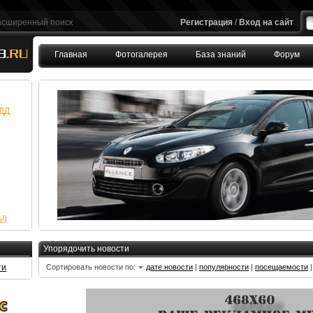
асширенный поиск
Регистрация
/
Вход на сайт
Главная
Фотогалерея
База знаний
Форум
FAQ
БДД
!)
Упорядочить новости
ти
Сортировать новости по:
дате новости
|
популярности
|
посещаемости