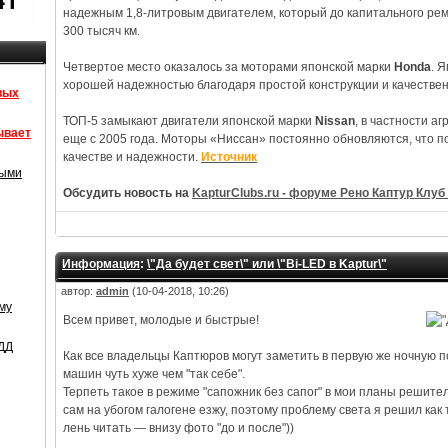
надежным 1,8-литровым двигателем, который до капитального ре
300 тысяч км.
Четвертое место оказалось за моторами японской марки
Honda
. 
хорошей надежностью благодаря простой конструкции и качестве
вых
ТОП-5 замыкают двигатели японской марки
Nissan
, в частности аг
ывает
еще с 2005 года. Моторы «Ниссан» постоянно обновляются, что п
качестве и надежности.
Источник
рыми
Обсудить новость на
KapturClubs.ru - форуме Рено Каптур Клуб 
Информация
:
\"Да будет свет\" или \"Bi-LED в Kaptur\"
автор:
admin
(10-04-2018, 10:26)
му
Всем привет, молодые и быстрые!
БДД
Как все владельцы Каптюров могут заметить в первую же ночную по
машин чуть хуже чем "так себе".
Терпеть такое в режиме "сапожник без сапог" в мои планы решител
сам на убогом галогене езжу, поэтому проблему света я решил как 
лень читать — внизу фото "до и после"))