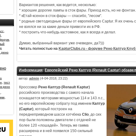
Вариантов решения, как водится, несколько:
* хорошие дорогие лампы в сток фары. Приход есть, но не фонтан.
* кЕтай-ксенон в сток фары — спасибо, "лесом".
* родные светодиодные фары от европейского Captur. Я их очень 
не взялся ни за какие деньги привезти их в РФ.
,
асс
* построить что-нибудь кастомное, как я всегда и делал.
,
б
,
 форум
Думаю, выбранный вариант уже очевиден, да?)))
вый
ор
Читать полностью на
KapturClubs.ru - форуме Рено Каптур Клуб 
 рено
ено
Информация
:
Европейский Рено Каптур (Renault Captur) обзав
о
автор:
admin
(4-04-2018, 23:22)
,
ан
тест
йв рено
Кроссовер
Рено Каптур (Renault Kaptur)
,
российского производства с самого начала
e
,
ики
оснащается моторами мощностью 114 и 143 л.с.,
но его европейскому собрату под именем
Каптур
(Captur)
, который построен на
переднеприводном шасси хэтчбека
Clio
, до сих
пор были положены двигатели с отдачей не
более 120 «лошадей». Теперь же гамма
расширена и в ней появился 150-сильный