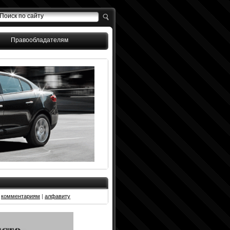
Правообладателям
|
комментариям
|
алфавиту