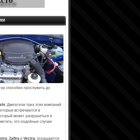
ами
тор способен прослужить до
shi
. Двигатели трех этих компаний
оторые встречаются в
который может разрушиться и
тметить, что подобные случаи
stra
,
Zafira
и
Vectra
, оснащаются