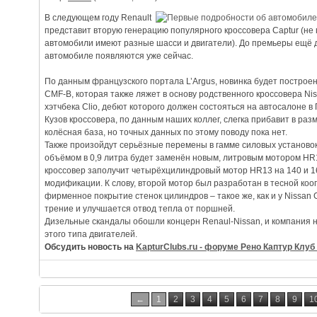
В следующем году Renault
представит вторую генерацию популярного кроссовера Captur (не п
автомобили имеют разные шасси и двигатели). До премьеры ещё 
автомобиле появляются уже сейчас.
По данным французского портала L’Argus, новинка будет постро
CMF-B, которая также ляжет в основу родственного кроссовера Nis
хэтчбека Clio, дебют которого должен состояться на автосалоне в 
Кузов кроссовера, по данным наших коллег, слегка прибавит в разм
колёсная база, но точных данных по этому поводу пока нет.
Также произойдут серьёзные перемены в гамме силовых установо
объёмом в 0,9 литра будет заменён новым, литровым мотором HR
кроссовер заполучит четырёхцилиндровый мотор HR13 на 140 и 16
модификации. К слову, второй мотор был разработан в тесной кооп
фирменное покрытие стенок цилиндров – такое же, как и у Nissan
трение и улучшается отвод тепла от поршней.
Дизельные скандалы обошли концерн Renaul-Nissan, и компания н
этого типа двигателей.
Обсудить новость на
KapturClubs.ru - форуме Рено Каптур Клуб 
←
1
2
3
4
5
6
7
8
9
1