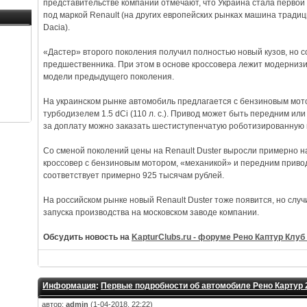
представительстве компании отмечают, что Украина стала первой 
под маркой Renault (на других европейских рынках машина тради
Dacia).
«Дастер» второго поколения получил полностью новый кузов, но 
предшественника. При этом в основе кроссовера лежит модерниз
модели предыдущего поколения.
На украинском рынке автомобиль предлагается с бензиновым моторо
турбодизелем 1.5 dCi (110 л. с.). Привод может быть передним и
за доплату можно заказать шестиступенчатую роботизированную 
Со сменой поколений цены на Renault Duster выросли примерно на
кроссовер с бензиновым мотором, «механикой» и передним привод
соответствует примерно 925 тысячам рублей.
На российском рынке новый Renault Duster тоже появится, но случи
запуска производства на московском заводе компании.
Обсудить новость на
KapturClubs.ru - форуме Рено Каптур Клуб 
Информация
:
Первые подробности об автомобиле Рено Картур 
автор:
admin
(1-04-2018, 22:22)