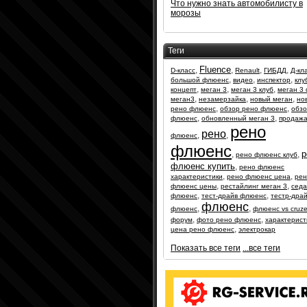
Что нужно знать автомобилисту в
морозы
Теги
Fluence
,
,
,
,
D-класс
Renault
ГИБДД
Д-кл
,
,
,
большой флюенс
видео
инспектор
клу
,
,
,
концепт
меган 3
меган 3 клуб
меган 3
,
,
,
меган3
незамерзайка
новый меган
но
,
,
рено флюенс
обзор рено флюенс
обз
,
,
флюенс
обновленный меган 3
продажа
рено
рено
,
,
флюенс
флюенс
р
,
,
рено флюенс клуб
флюенс купить
,
рено флюенс
,
,
характеристики
рено флюенс цена
рен
,
,
флюенс цены
рестайлинг меган 3
сед
,
,
флюенс
тест-драйв флюенс
тестр-дра
флюенс
,
,
флюенс
флюенс vs cruz
,
,
форум
фото рено флюенс
характерист
,
цена рено флюенс
электрокар
Показать все теги
...все теги