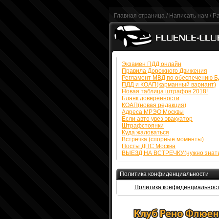
Главная страница
/
Написать нам
/
Р
Экзамен ПДД онлайн
Правила Дорожного Движения
Регламент МВД по обеспечению 
ПДД и КОАП(карманный вариант)
Новая таблица штрафов 2018!
Бланк доверенности
КОАП(новая редакция)
Адреса МРЭО Москвы
Если авто увез эвакуатор
Штрафстоянки
Куда жаловаться
Встречка (спорные моменты)
Посты ДПС Москва
ВЫЕЗД НА ВСТРЕЧКУ(нужно знать
Политика конфиденциальности
Политика конфиденциальнос