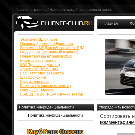
Главная страница
/
Написать нам
/
Расширенный поиск
Главная
Фо
FAQ
Экзамен ПДД онлайн
Правила Дорожного Движения
Регламент МВД по обеспечению БДД
ПДД и КОАП(карманный вариант)
Новая таблица штрафов 2018!
Бланк доверенности
КОАП(новая редакция)
Адреса МРЭО Москвы
Если авто увез эвакуатор
Штрафстоянки
Куда жаловаться
Встречка (спорные моменты)
Посты ДПС Москва
ВЫЕЗД НА ВСТРЕЧКУ(нужно знать!)
Политика конфиденциальности
Упорядочить новост
Политика конфиденциальности
Сортировать н
комментариям