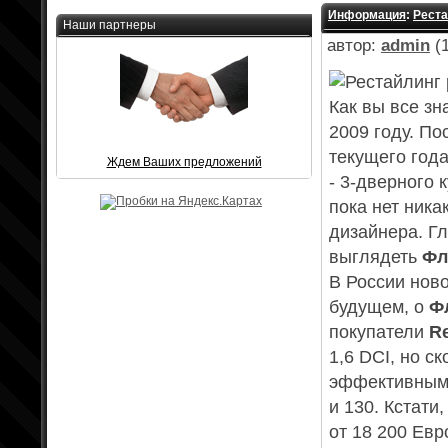
Информация
:
Реста
Наши партнеры
автор:
admin
(1
Как вы все зн
2009 году. П
текущего года
Ждем Ваших предложений
- 3-дверного 
пока нет ник
дизайнера. Гл
выглядеть
Фл
В России нов
будущем, о
Ф
покупатели
Re
1,6 DCI, но с
эффективными
и 130. Кстати
от 18 200 Евр