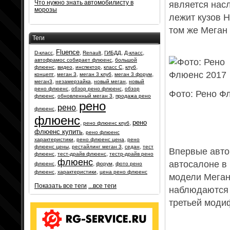
Что нужно знать автомобилисту в
является нас
морозы
лежит кузов 
том же Меган 
Теги
Fluence
,
,
,
,
,
D-класс
Renault
ГИБДД
Д-класс
,
автофрамос собирает флюенс
большой
,
,
,
,
,
флюенс
видео
инспектор
класс С
клуб
,
,
,
,
концепт
меган 3
меган 3 клуб
меган 3 форум
,
,
,
меган3
незамерзайка
новый меган
новый
,
,
рено флюенс
обзор рено флюенс
обзор
Фото: Рено Ф
,
,
флюенс
обновленный меган 3
продажа рено
рено
рено
,
,
флюенс
флюенс
рено
,
,
рено флюенс клуб
флюенс купить
,
рено флюенс
,
,
характеристики
рено флюенс цена
рено
,
,
,
флюенс цены
рестайлинг меган 3
седан
тест
Впервые авто
,
,
флюенс
тест-драйв флюенс
тестр-драйв рено
флюенс
автосалоне в
,
,
,
флюенс
форум
фото рено
,
,
флюенс
характеристики
цена рено флюенс
модели Меган
Показать все теги
...все теги
наблюдаются 
третьей моди