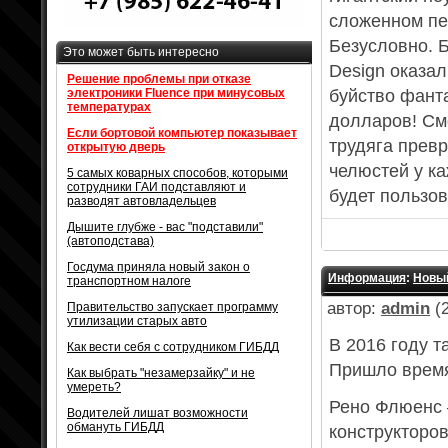
сложенном пе
Безусловно. 
Это может быть интересно
Design оказал
Решение проблемы при отказе
электроники Fluence при минусовых
буйство фанта
температурах
долларов! См
Если бортовой компьютер показывает
трудяга прев
открытую дверь
челюстей у ка
5 самых коварных способов, которыми
сотрудники ГАИ подставляют и
будет пользо
разводят автовладельцев
Дышите глубже - вас "подставили"
(автоподстава)
Госдума приняла новый закон о
Информация
:
Новый
транспортном налоге
автор:
admin
(2
Правительство запускает программу
утилизации старых авто
В 2016 году т
Как вести себя с сотрудником ГИБДД
Пришло время
Как выбрать "незамерзайку" и не
умереть?
Рено Флюенс 
Водителей лишат возможности
обмануть ГИБДД
конструкторо