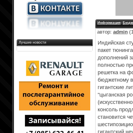
Информация
:
Бюдже
автор:
admin
(1
Индийская ст
Лучшие новости
пакет тюнинга
дополнений за
полностью пр
решетка на ф
бюджетному в
гигантские ли
"цыганская р
(искусственно
консоль продл
становится ч
шестипозицио
гигантский не