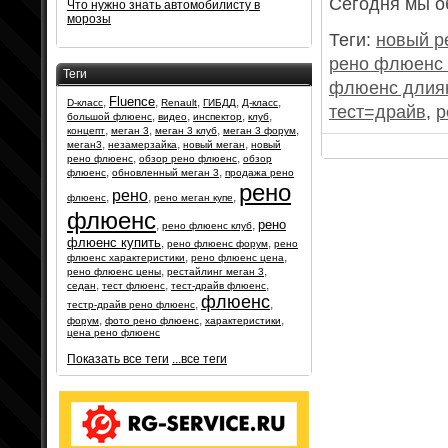
Сегодня мы о
Что нужно знать автомобилисту в
морозы
Теги:
новый р
рено флюенс
Теги
флюенс длия
Fluence
,
,
,
,
,
D-класс
Renault
ГИБДД
Д-класс
тест=драйв
,
р
,
,
,
,
большой флюенс
видео
инспектор
клуб
,
,
,
,
концепт
меган 3
меган 3 клуб
меган 3 форум
,
,
,
меган3
незамерзайка
новый меган
новый
,
,
рено флюенс
обзор рено флюенс
обзор
,
,
флюенс
обновленный меган 3
продажа рено
рено
рено
,
,
,
флюенс
рено меган купе
флюенс
рено
,
,
рено флюенс клуб
флюенс купить
,
,
рено флюенс форум
рено
,
,
флюенс характеристики
рено флюенс цена
,
,
рено флюенс цены
рестайлинг меган 3
,
,
,
седан
тест флюенс
тест-драйв флюенс
флюенс
,
,
тестр-драйв рено флюенс
,
,
,
форум
фото рено флюенс
характеристики
цена рено флюенс
Показать все теги
...все теги