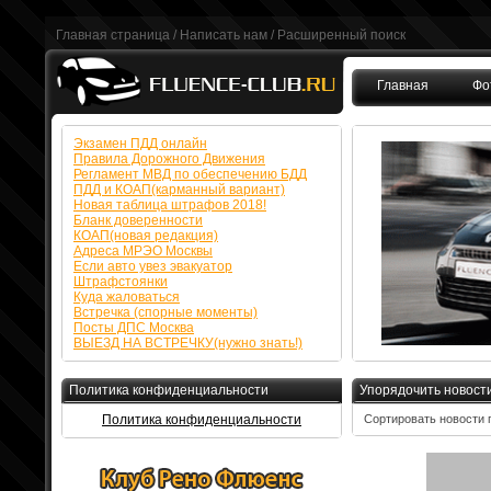
Главная страница
/
Написать нам
/
Расширенный поиск
Главная
Фо
FAQ
Экзамен ПДД онлайн
Правила Дорожного Движения
Регламент МВД по обеспечению БДД
ПДД и КОАП(карманный вариант)
Новая таблица штрафов 2018!
Бланк доверенности
КОАП(новая редакция)
Адреса МРЭО Москвы
Если авто увез эвакуатор
Штрафстоянки
Куда жаловаться
Встречка (спорные моменты)
Посты ДПС Москва
ВЫЕЗД НА ВСТРЕЧКУ(нужно знать!)
Политика конфиденциальности
Упорядочить новост
Политика конфиденциальности
Сортировать новости 