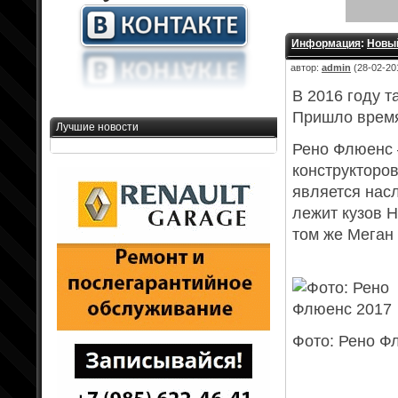
Информация
:
Новый
автор:
admin
(28-02-201
В 2016 году т
Пришло время
Лучшие новости
Рено Флюенс 
конструкторо
является нас
лежит кузов 
том же Меган 
Фото: Рено Ф