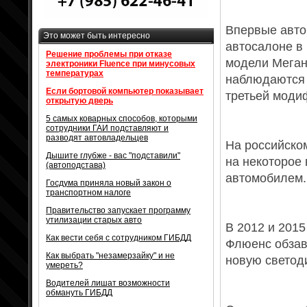
Впервые авто
Это может быть интересно
автосалоне в
Решение проблемы при отказе
модели Меган
электроники Fluence при минусовых
температурах
наблюдаются 
Если бортовой компьютер показывает
третьей моди
открытую дверь
5 самых коварных способов, которыми
сотрудники ГАИ подставляют и
разводят автовладельцев
На российско
Дышите глубже - вас "подставили"
на некоторое
(автоподстава)
автомобилем.
Госдума приняла новый закон о
транспортном налоге
Правительство запускает программу
утилизации старых авто
В 2012 и 2015
Как вести себя с сотрудником ГИБДД
Флюенс обзав
Как выбрать "незамерзайку" и не
новую светод
умереть?
Водителей лишат возможности
обмануть ГИБДД