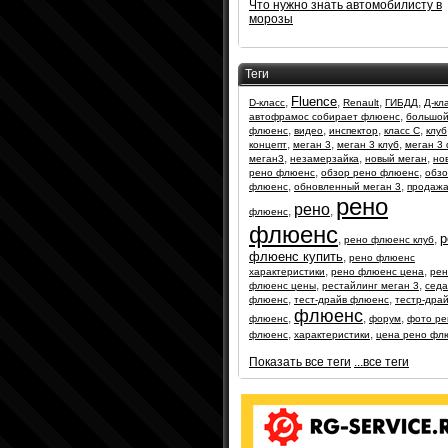
Что нужно знать автомобилисту в
морозы
Теги
Fluence
,
,
,
,
D-класс
Renault
ГИБДД
Д-кл
,
автофрамос собирает флюенс
большо
,
,
,
,
флюенс
видео
инспектор
класс С
клуб
,
,
,
концепт
меган 3
меган 3 клуб
меган 3
,
,
,
меган3
незамерзайка
новый меган
но
,
,
рено флюенс
обзор рено флюенс
обз
,
,
флюенс
обновленный меган 3
продажа
рено
рено
,
,
флюенс
флюенс
р
,
,
рено флюенс клуб
флюенс купить
,
рено флюенс
,
,
характеристики
рено флюенс цена
рен
,
,
флюенс цены
рестайлинг меган 3
сед
,
,
флюенс
тест-драйв флюенс
тестр-дра
флюенс
,
,
,
флюенс
форум
фото ре
,
,
флюенс
характеристики
цена рено фл
Показать все теги
...все теги