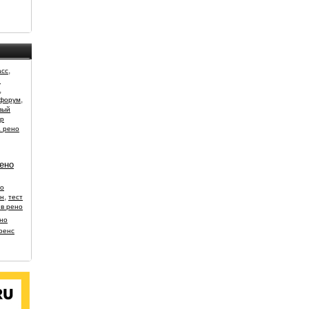
,
асс
й
,
,
 форум
вый
ор
 рено
ено
о
,
ан
тест
йв рено
но
юенс