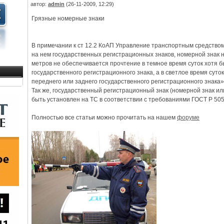
автор:
admin
(26-11-2009, 12:29)
Грязные номерные знаки
В примечании к ст 12.2 КоАП Управление транспортным средство
на нем государственных регистрационных знаков, номерной знак н
метров не обеспечивается прочтение в темное время суток хотя б
государственного регистрационного знака, а в светлое время суто
переднего или заднего государственного регистрационного знака»
Так же, государственный регистрационный знак (номерной знак ил
быть установлен на ТС в соответствии с требованиями ГОСТ Р 505
Полностью все статьи можно прочитать на нашем
форуме