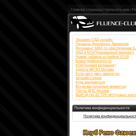
Главная страница
/
Написать нам
/
Р
Экзамен ПДД онлайн
Правила Дорожного Движения
Регламент МВД по обеспечению 
ПДД и КОАП(карманный вариант)
Новая таблица штрафов 2018!
Бланк доверенности
КОАП(новая редакция)
Адреса МРЭО Москвы
Если авто увез эвакуатор
Штрафстоянки
Куда жаловаться
Встречка (спорные моменты)
Посты ДПС Москва
ВЫЕЗД НА ВСТРЕЧКУ(нужно знать
Политика конфиденциальности
Политика конфиденциальнос