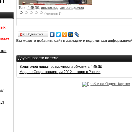
Теги:
ГИБДД
,
инспектор
,
автовладелец
(голосов: 1)
вых
Поделиться…
ывает
Вы можете добавить сайт в закладки и поделиться информацией,
рыми
Другие новости по теме:
Водителей лишат возможности обмануть ГИБДД
Megane Coupe коллекции 2012 – скоро в России
му
БДД