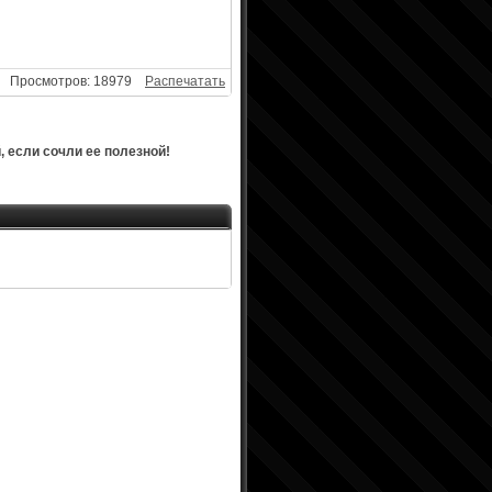
Просмотров: 18979
Распечатать
 если сочли ее полезной!