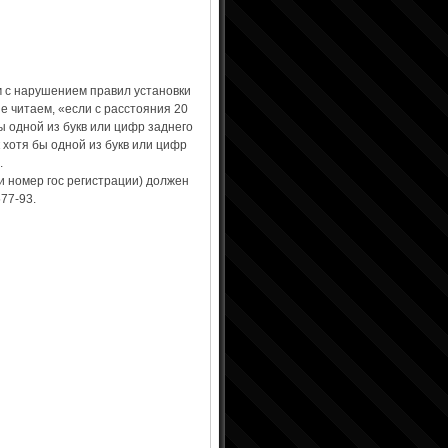
м с нарушением правил установки
е читаем, «если с расстояния 20
ы одной из букв или цифр заднего
к хотя бы одной из букв или цифр
.
и номер гос регистрации) должен
77-93.