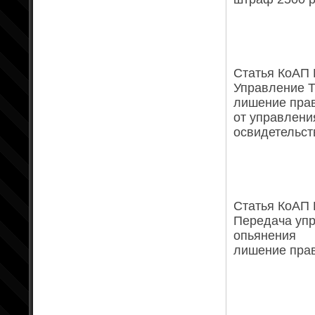
Статья КоАП Р
Управление Т
лишение права
от управлени
освидетельст
Статья КоАП Р
Передача упр
опьянения
лишение права