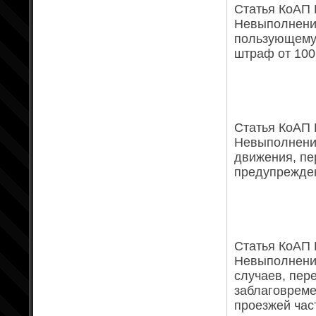
Статья КоАП Р
Невыполнение
пользующему
штраф от 100
Статья КоАП Р
Невыполнение
движения, пе
предупрежден
Статья КоАП Р
Невыполнени
случаев, пер
заблаговреме
проезжей час