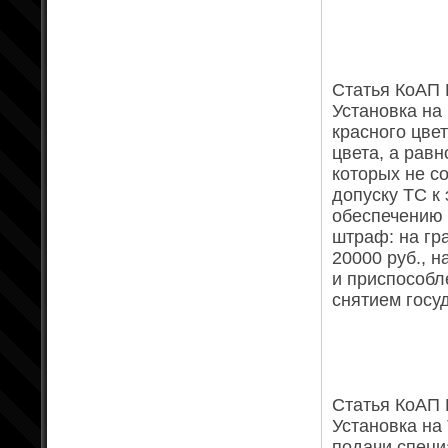
Статья КоАП Р
Установка на
красного цве
цвета, а рав
которых не с
допуску ТС к
обеспечению 
штраф: на гр
20000 руб., 
и приспособл
снятием госу
Статья КоАП Р
Установка на
подачи специ