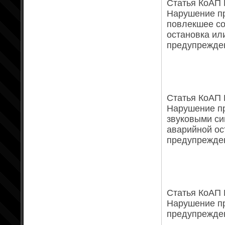
Статья КоАП Р
Нарушение пр
повлекшее со
остановка ил
предупрежден
Статья КоАП 
Нарушение п
звуковыми си
аварийной ос
предупрежден
Статья КоАП Р
Нарушение пр
предупрежден