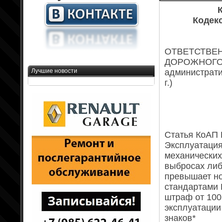
К
Кодек
ОТВЕТСТВЕ
ДОРОЖНОГО Д
Лучшие новости
администрати
г.)
Статья КоАП 
Эксплуатация
механических
выбросах либ
превышает н
стандартами 
штраф от 100 
эксплуатации
знаков*