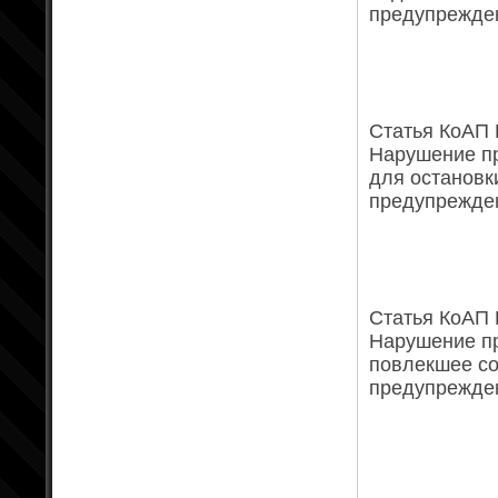
предупрежден
Статья КоАП Р
Нарушение пр
для остановк
предупрежден
Статья КоАП Р
Нарушение пр
повлекшее со
предупрежден