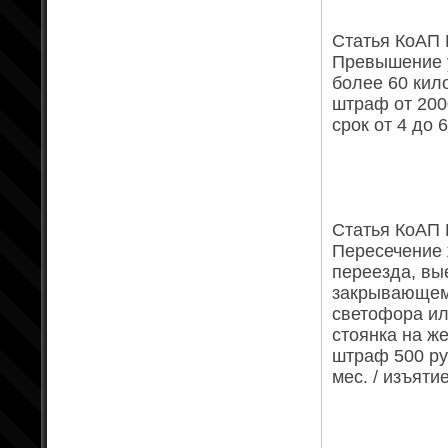
Статья КоАП Р
Превышение у
более 60 кил
штраф от 200
срок от 4 до 
Статья КоАП Р
Пересечение 
переезда, вы
закрывающем
светофора ил
стоянка на ж
штраф 500 ру
мес. / изъяти