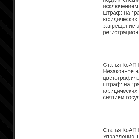
исключением 
штраф: на гр
юридических 
запрещение э
регистрацион
Статья КоАП Р
Незаконное н
цветографиче
штраф: на гр
юридических 
снятием госу
Статья КоАП Р
Управление Т