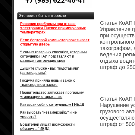
Это может быть интересно
Статья КоАП Р
Решение проблемы при отказе
электроники Fluence при минусовых
Управление г
температурах
при осуществ
Если бортовой компьютер показывает
контрольного
открытую дверь
тахографом, 
5 самых коварных способов, которыми
ведения реги
сотрудники ГАИ подставляют и
отдыха водит
разводят автовладельцев
штраф до 250
Дышите глубже - вас "подставили"
(автоподстава)
Госдума приняла новый закон о
транспортном налоге
Правительство запускает программу
утилизации старых авто
Статья КоАП Р
Нарушение ус
Как вести себя с сотрудником ГИБДД
грузового ав
Как выбрать "незамерзайку" и не
умереть?
осуществляю
штраф от 500
Водителей лишат возможности
обмануть ГИБДД