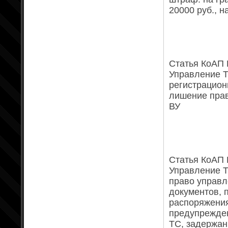
20000 руб., н
Статья КоАП Р
Управление 
регистрацион
лишение права
ВУ
Статья КоАП Р
Управление Т
право управл
документов, 
распоряжения
предупрежден
ТС, задержан