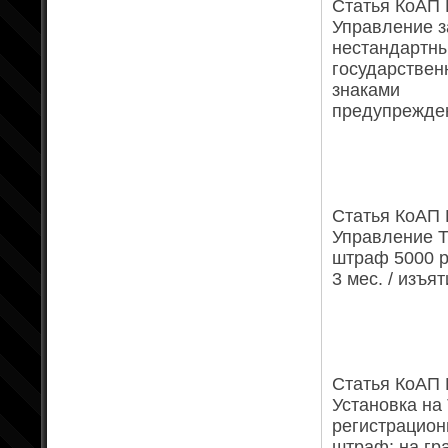
Статья КоАП Р
Управление з
нестандартны
государствен
знаками
предупрежден
Статья КоАП Р
Управление Т
штраф 5000 р
3 мес. / изъя
Статья КоАП Р
Установка на
регистрацион
штраф: на гр