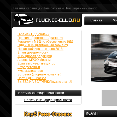
Главная страница
/
Написать нам
/
Расширенный поиск
Главная
Фо
FAQ
Экзамен ПДД онлайн
Правила Дорожного Движения
Регламент МВД по обеспечению БДД
ПДД и КОАП(карманный вариант)
Новая таблица штрафов 2018!
Бланк доверенности
КОАП(новая редакция)
Адреса МРЭО Москвы
Если авто увез эвакуатор
Штрафстоянки
Куда жаловаться
Встречка (спорные моменты)
Посты ДПС Москва
ВЫЕЗД НА ВСТРЕЧКУ(нужно знать!)
Политика конфиденциальности
Политика конфиденциальности
КОАП