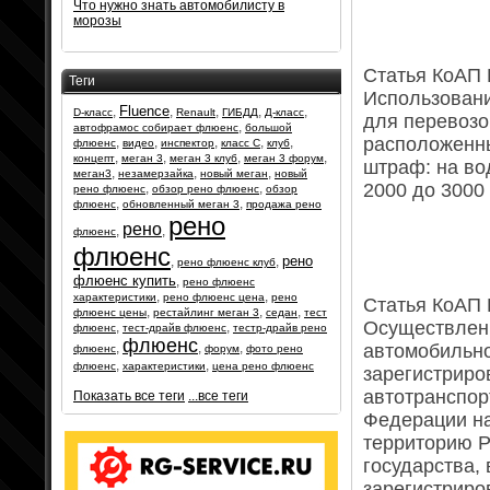
Что нужно знать автомобилисту в
морозы
Статья КоАП Р
Теги
Использовани
Fluence
,
,
,
,
,
D-класс
Renault
ГИБДД
Д-класс
для перевозо
,
автофрамос собирает флюенс
большой
расположенн
,
,
,
,
,
флюенс
видео
инспектор
класс С
клуб
,
,
,
,
концепт
меган 3
меган 3 клуб
меган 3 форум
штраф: на во
,
,
,
меган3
незамерзайка
новый меган
новый
2000 до 3000 
,
,
рено флюенс
обзор рено флюенс
обзор
,
,
флюенс
обновленный меган 3
продажа рено
рено
рено
,
,
флюенс
флюенс
рено
,
,
рено флюенс клуб
флюенс купить
,
рено флюенс
,
,
характеристики
рено флюенс цена
рено
Статья КоАП Р
,
,
,
флюенс цены
рестайлинг меган 3
седан
тест
Осуществлен
,
,
флюенс
тест-драйв флюенс
тестр-драйв рено
флюенс
,
,
,
автомобильно
флюенс
форум
фото рено
,
,
флюенс
характеристики
цена рено флюенс
зарегистриро
автотранспор
Показать все теги
...все теги
Федерации на
территорию Р
государства,
зарегистриро