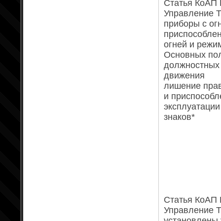
Статья КоАП Р
Управление Т
приборы с ог
приспособлен
огней и режи
Основных пол
должностных 
движения
лишение прав
и приспособл
эксплуатации
знаков*
Статья КоАП Р
Управление Т
установлены 