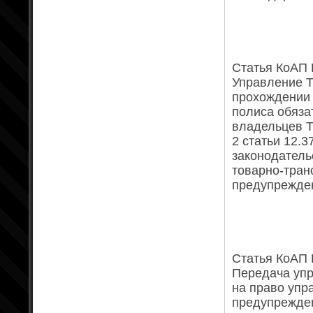
Статья КоАП Р
Управление Т
прохождении 
полиса обяза
владельцев Т
2 статьи 12.
законодатель
товарно-тран
предупрежден
Статья КоАП Р
Передача упр
на право упр
предупрежден