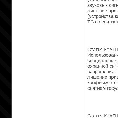
звуковых сиг
лишение прав
(устройства 
ТС со снятие
Статья КоАП Р
Использовани
специальных 
охранной сиг
разрешения
лишение права
конфискуются
снятием госу
Статья КоАП Р