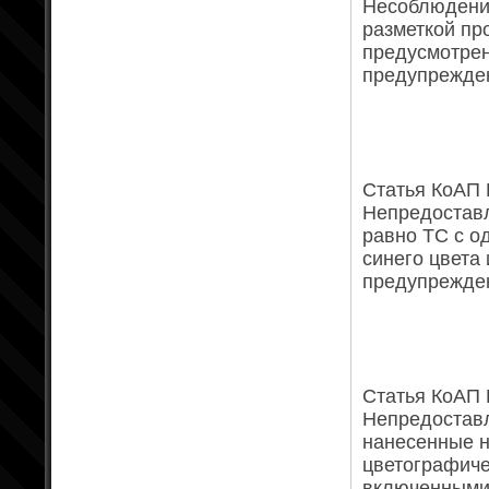
Несоблюдени
разметкой пр
предусмотрен
предупрежден
Статья КоАП Р
Непредостав
равно ТС с 
синего цвета
предупрежден
Статья КоАП Р
Непредостав
нанесенные н
цветографиче
включенными 