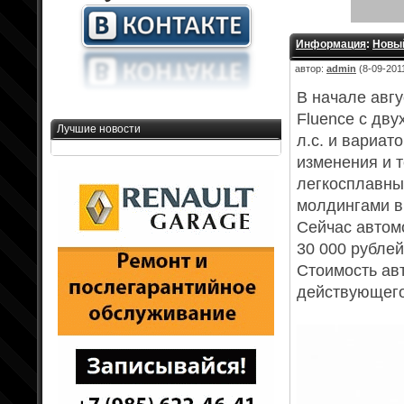
Информация
:
Новый
автор:
admin
(8-09-2011
В начале авг
Fluence с дв
Лучшие новости
л.с. и вариат
изменения и 
легкосплавны
молдингами в 
Сейчас автом
30 000 рублей
Стоимость ав
действующего