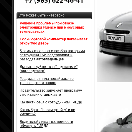
Это может быть интересно
Решение проблемы при отказе
электроники Fluence при минусовых
температурах
Если бортовой компьютер показывает
открытую дверь
5 самых коварных способов, которыми
сотрудники ГАИ подставляют и
разводят автовладельцев
Дышите глубже - вас "подставили"
(автоподстава)
Госдума приняла новый закон о
транспортном налоге
Правительство запускает программу
утилизации старых авто
Как вести себя с сотрудником ГИБДД
Как выбрать "незамерзайку" и не
умереть?
Водителей лишат возможности
обмануть ГИБДД