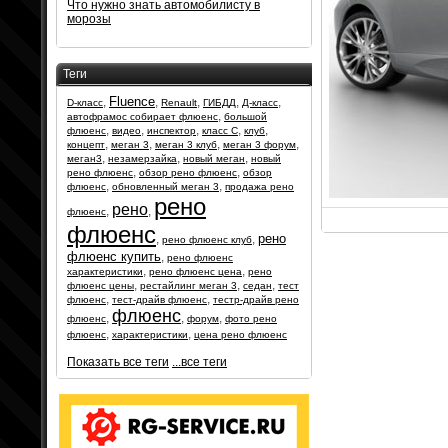
Что нужно знать автомобилисту в
морозы
Теги
Fluence
,
,
,
,
,
D-класс
Renault
ГИБДД
Д-класс
,
автофрамос собирает флюенс
большой
,
,
,
,
,
флюенс
видео
инспектор
класс С
клуб
,
,
,
,
концепт
меган 3
меган 3 клуб
меган 3 форум
,
,
,
меган3
незамерзайка
новый меган
новый
,
,
рено флюенс
обзор рено флюенс
обзор
,
,
флюенс
обновленный меган 3
продажа рено
рено
рено
,
,
флюенс
флюенс
рено
,
,
рено флюенс клуб
флюенс купить
,
рено флюенс
,
,
характеристики
рено флюенс цена
рено
,
,
,
флюенс цены
рестайлинг меган 3
седан
тест
,
,
флюенс
тест-драйв флюенс
тестр-драйв рено
флюенс
,
,
,
флюенс
форум
фото рено
,
,
флюенс
характеристики
цена рено флюенс
Показать все теги
...все теги