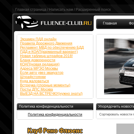
Главная страница
/
Написать нам
/
Расширенный поиск
Главная
Фо
FAQ
Экзамен ПДД онлайн
Правила Дорожного Движения
Регламент МВД по обеспечению БДД
ПДД и КОАП(карманный вариант)
Новая таблица штрафов 2018!
Бланк доверенности
КОАП(новая редакция)
Адреса МРЭО Москвы
Если авто увез эвакуатор
Штрафстоянки
Куда жаловаться
Встречка (спорные моменты)
Посты ДПС Москва
ВЫЕЗД НА ВСТРЕЧКУ(нужно знать!)
Политика конфиденциальности
Упорядочить новост
Политика конфиденциальности
Сортировать новости 