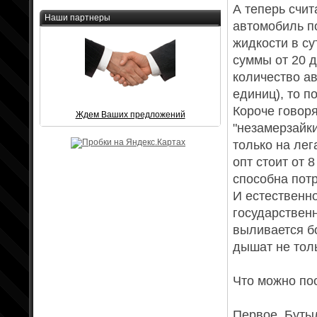
А теперь счит
Наши партнеры
автомобиль п
жидкости в су
суммы от 20 д
количество ав
единиц), то п
Короче говор
Ждем Ваших предложений
"незамерзайки
только на ле
опт стоит от 
способна потр
И естественно
государствен
выливается б
дышат не тол
Что можно пос
Первое. Бутыл