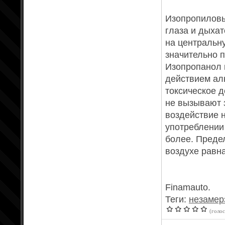
Изопропиловы
глаза и дыха
на центральн
значительно 
Изопропанол 
действием алк
токсическое 
не вызывают 
воздействие 
употреблении 
более. Преде
воздухе равна
Finamauto.
Теги:
незамер
(голос