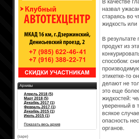
В качестве г
назвал ужаса
стараясь во ч
жидкость или 
В результате
продукт из эт
конкурировать
способом: сни
производимую
этикетке-то о
делают не тол
Архивы
это еще боле
Апрель 2018 (5)
жидкостей: че
Март 2018 (5)
Декабрь 2017 (1)
уверенный в т
Февраль 2017 (1)
Декабрь 2015 (1)
всякое случае
Июль 2015 (1)
опасность нес
Показать весь архив
органов.
{sape}