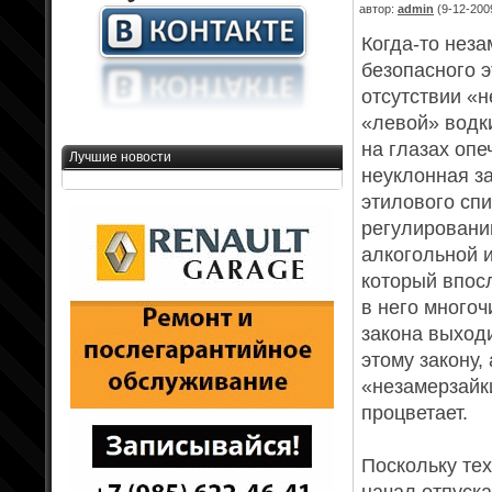
автор:
admin
(9-12-2009
Когда-то нез
безопасного э
отсутствии «
«левой» водки
на глазах оп
Лучшие новости
неуклонная за
этилового сп
регулировании
алкогольной 
который впос
в него много
закона выходи
этому закону
«незамерзайки
процветает.
Поскольку те