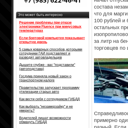
начал отпуска
состава неза
что для марги
Это может быть интересно
100 рублей и 
Решение проблемы при отказе
электроники Fluence при минусовых
остальных пр
температурах
изопропилово
Если бортовой компьютер показывает
за литр на б
открытую дверь
торговцев по 
5 самых коварных способов, которыми
сотрудники ГАИ подставляют и
разводят автовладельцев
Дышите глубже - вас "подставили"
(автоподстава)
Госдума приняла новый закон о
транспортном налоге
Правительство запускает программу
утилизации старых авто
Как вести себя с сотрудником ГИБДД
Как выбрать "незамерзайку" и не
умереть?
Справедливост
Водителей лишат возможности
примерно оди
обмануть ГИБДД
разный. Если 