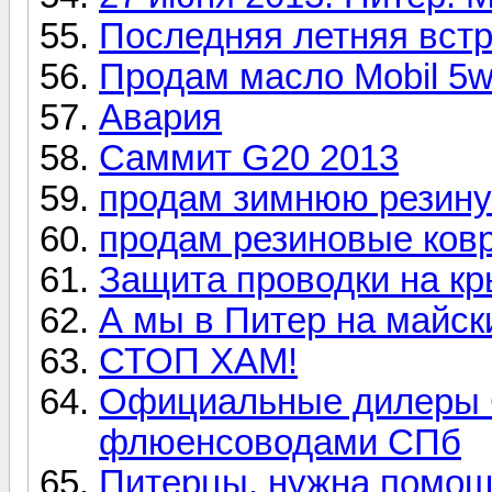
Последняя летняя встре
Продам масло Mobil 5
Авария
Саммит G20 2013
продам зимнюю резину
продам резиновые ковр
Защита проводки на к
А мы в Питер на майск
СТОП ХАМ!
Официальные дилеры 
флюенсоводами СПб
Питерцы, нужна помощ