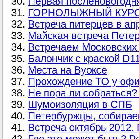
Первая посленовогодня
ГОРНОЛЫЖНЫЙ КУР
Встреча питерцев в ап
Майская встреча Пете
Встречаем Московских
Балончик с краской D1
Места на Вуоксе
Прохождение ТО у офи
Не пора ли собраться? 
Шумоизоляция в СПБ
Петербуржцы, собирае
Встреча октябрь 2012.
Где это может быть? Ре