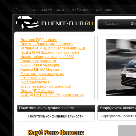
Главная страница
/
Написать нам
/
Расширенный поиск
Главная
Фо
FAQ
Экзамен ПДД онлайн
Правила Дорожного Движения
Регламент МВД по обеспечению БДД
ПДД и КОАП(карманный вариант)
Новая таблица штрафов 2018!
Бланк доверенности
КОАП(новая редакция)
Адреса МРЭО Москвы
Если авто увез эвакуатор
Штрафстоянки
Куда жаловаться
Встречка (спорные моменты)
Посты ДПС Москва
ВЫЕЗД НА ВСТРЕЧКУ(нужно знать!)
Политика конфиденциальности
Упорядочить новост
Политика конфиденциальности
Сортировать новости 