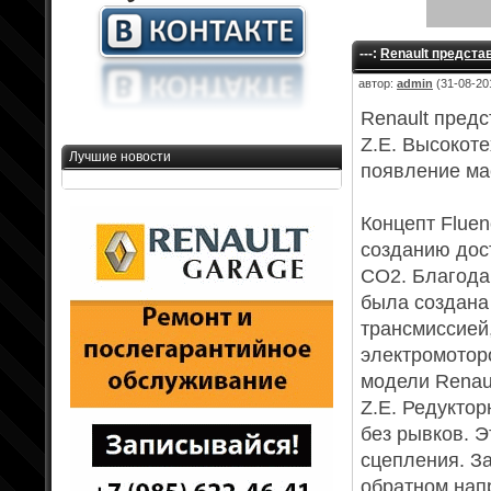
---:
Renault представ
автор:
admin
(31-08-201
Renault предс
Z.E. Высокот
Лучшие новости
появление ма
Концепт Fluen
созданию дос
CO2. Благодар
была создана 
трансмиссией
электромоторо
модели Renaul
Z.E. Редукто
без рывков. Э
сцепления. За
обратном нап