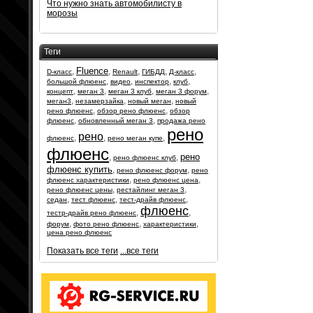
Что нужно знать автомобилисту в
морозы
Теги
Fluence
,
,
,
,
,
D-класс
Renault
ГИБДД
Д-класс
,
,
,
,
большой флюенс
видео
инспектор
клуб
,
,
,
,
концепт
меган 3
меган 3 клуб
меган 3 форум
,
,
,
меган3
незамерзайка
новый меган
новый
,
,
рено флюенс
обзор рено флюенс
обзор
,
,
флюенс
обновленный меган 3
продажа рено
рено
рено
,
,
,
флюенс
рено меган купе
флюенс
рено
,
,
рено флюенс клуб
флюенс купить
,
,
рено флюенс форум
рено
,
,
флюенс характеристики
рено флюенс цена
,
,
рено флюенс цены
рестайлинг меган 3
,
,
,
седан
тест флюенс
тест-драйв флюенс
флюенс
,
,
тестр-драйв рено флюенс
,
,
,
форум
фото рено флюенс
характеристики
цена рено флюенс
Показать все теги
...все теги