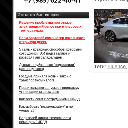
Это может быть интересно
Решение проблемы при отказе
электроники Fluence при минусовых
температурах
Если бортовой компьютер показывает
открытую дверь
5 самых коварных способов, которыми
сотрудники ГАИ подставляют и
разводят автовладельцев
Дышите глубже - вас "подставили"
Теги:
Fluence
(автоподстава)
Госдума приняла новый закон о
транспортном налоге
Правительство запускает программу
утилизации старых авто
Как вести себя с сотрудником ГИБДД
Как выбрать "незамерзайку" и не
умереть?
Водителей лишат возможности
обмануть ГИБДД